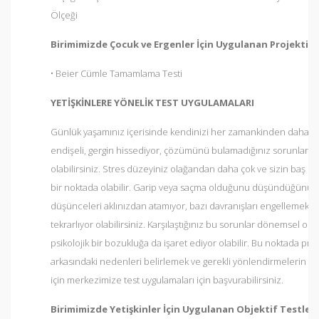
Ölçeği
Birimimizde Çocuk ve Ergenler İçin Uygulanan Projektif 
• Beier Cümle Tamamlama Testi
YETİŞKİNLERE YÖNELİK TEST UYGULAMALARI
Günlük yaşamınız içerisinde kendinizi her zamankinden daha m
endişeli, gergin hissediyor, çözümünü bulamadığınız sorunlar ya
olabilirsiniz. Stres düzeyiniz olağandan daha çok ve sizin baş 
bir noktada olabilir. Garip veya saçma olduğunu düşündüğünüz
düşünceleri aklınızdan atamıyor, bazı davranışları engellemek i
tekrarlıyor olabilirsiniz. Karşılaştığınız bu sorunlar dönemsel olab
psikolojik bir bozukluğa da işaret ediyor olabilir. Bu noktada pr
arkasındaki nedenleri belirlemek ve gerekli yönlendirmelerin ya
için merkezimize test uygulamaları için başvurabilirsiniz.
Birimimizde Yetişkinler İçin Uygulanan Objektif Testler: