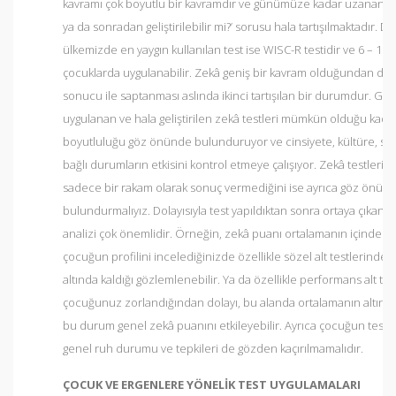
kavramı çok boyutlu bir kavramdır ve günümüze kadar uzanan ‘Ze
ya da sonradan geliştirilebilir mi?’ sorusu hala tartışılmaktadır. 
ülkemizde en yaygın kullanılan test ise WISC-R testidir ve 6 – 16 y
çocuklarda uygulanabilir. Zekâ geniş bir kavram olduğundan dolay
sonucu ile saptanması aslında ikinci tartışılan bir durumdur. 
uygulanan ve hala geliştirilen zekâ testleri mümkün olduğu kadar
boyutluluğu göz önünde bulunduruyor ve cinsiyete, kültüre, s
bağlı durumların etkisini kontrol etmeye çalışıyor. Zekâ testlerini
sadece bir rakam olarak sonuç vermediğini ise ayrıca göz önün
bulundurmalıyız. Dolayısıyla test yapıldıktan sonra ortaya çıkan ‘z
analizi çok önemlidir. Örneğin, zekâ puanı ortalamanın içinde çı
çocuğun profilini incelediğinizde özellikle sözel alt testlerinde
altında kaldığı gözlemlenebilir. Ya da özellikle performans alt te
çocuğunuz zorlandığından dolayı, bu alanda ortalamanın altında 
bu durum genel zekâ puanını etkileyebilir. Ayrıca çocuğun test 
genel ruh durumu ve tepkileri de gözden kaçırılmamalıdır.
ÇOCUK VE ERGENLERE YÖNELİK TEST UYGULAMALARI