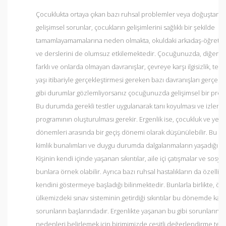
Çocuklukta ortaya çıkan bazı ruhsal problemler veya doğuştan ge
gelişimsel sorunlar, çocukların gelişimlerini sağlıklı bir şekilde
tamamlayamamalarına neden olmakta, okuldaki arkadaş-öğretmen 
ve derslerini de olumsuz etkilemektedir. Çocuğunuzda, diğer ç
farklı ve onlarda olmayan davranışlar, çevreye karşı ilgisizlik, tepk
yaşı itibariyle gerçekleştirmesi gereken bazı davranışları gerçe
gibi durumlar gözlemliyorsanız çocuğunuzda gelişimsel bir probl
Bu durumda gerekli testler uygulanarak tanı koyulması ve izlene
programının oluşturulması gerekir. Ergenlik ise, çocukluk ve yetişk
dönemleri arasında bir geçiş dönemi olarak düşünülebilir. Bu
kimlik bunalımları ve duygu durumda dalgalanmaların yaşadığı b
Kişinin kendi içinde yaşanan sıkıntılar, aile içi çatışmalar ve sosy
bunlara örnek olabilir. Ayrıca bazı ruhsal hastalıkların da özellik
kendini göstermeye başladığı bilinmektedir. Bunlarla birlikte, öze
ülkemizdeki sınav sisteminin getirdiği sıkıntılar bu dönemde karşı
sorunların başlarındadır. Ergenlikte yaşanan bu gibi sorunların 
nedenleri belirlemek için birimimizde çeşitli değerlendirme testl