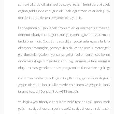
sonraki yıllarda dil, zihinsel ve sosyal gelişimlerini de etkileyebilir
çağına geldiğinde çocuğun okuldaki öğretmen ve arkadaş ilişkiler
dersleri de beklenen seviyede olmayabilir.
İleri yaşlarda oluşabilecek problemleri erken teşhis etmek adına
dönemi itibariyle çocuğunuzun gelişiminin gözlemi ve uzman ta
takibi önemlidir. Çocuğunuzda diğer çocuklarla kıyasla farklı olan
olmayan davranışlar, çevreye ilgisizlik ve tepkisizlik, motor gelişi
gibi durumlar gözlemliyorsanız, gelişimsel bir sorun söz konusu ol
önce gerekli (gelişimsel) testlerin uygulanması ve tanı konması is
oluşturulması gereken tedavi programı hakkında size açıklık getiri
Gelişimsel testler çocukluğun ilk yıllarında, genelde yaklaşık 6 ya
yaygın olarak kullanılır. Ülkemizde en bilinen ve yaygın kullanılan
tarama testleri Denver II ve AGTE testidir.
Yaklaşık 4 yaş itibariyle çocuklara zekâ testleri uygulanabilmektedi
gelişim seviyesi kavramı yerine zekâ seviyesi kavramı daha sık kull