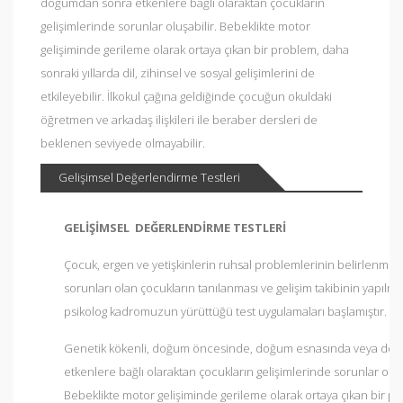
doğumdan sonra etkenlere bağlı olaraktan çocukların
gelişimlerinde sorunlar oluşabilir. Bebeklikte motor
gelişiminde gerileme olarak ortaya çıkan bir problem, daha
sonraki yıllarda dil, zihinsel ve sosyal gelişimlerini de
etkileyebilir. İlkokul çağına geldiğinde çocuğun okuldaki
öğretmen ve arkadaş ilişkileri ile beraber dersleri de
beklenen seviyede olmayabilir.
Gelişimsel Değerlendirme Testleri
GELİŞİMSEL DEĞERLENDİRME TESTLERİ
Çocuk, ergen ve yetişkinlerin ruhsal problemlerinin belirlenmesi
sorunları olan çocukların tanılanması ve gelişim takibinin yapıl
psikolog kadromuzun yürüttüğü test uygulamaları başlamıştır.
Genetik kökenli, doğum öncesinde, doğum esnasında veya do
etkenlere bağlı olaraktan çocukların gelişimlerinde sorunlar oluşa
Bebeklikte motor gelişiminde gerileme olarak ortaya çıkan bir p