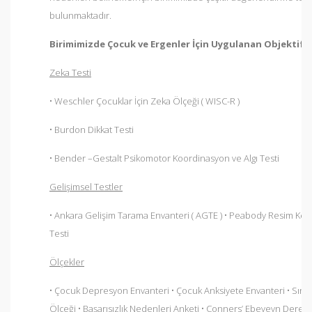
bulunmaktadır.
Birimimizde Çocuk ve Ergenler İçin Uygulanan Objektif T
Zeka Testi
• Weschler Çocuklar İçin Zeka Ölçeği ( WISC-R )
• Burdon Dikkat Testi
• Bender –Gestalt Psikomotor Koordinasyon ve Algı Testi
Gelişimsel Testler
• Ankara Gelişim Tarama Envanteri ( AGTE ) • Peabody Resim Kel
Testi
Ölçekler
• Çocuk Depresyon Envanteri • Çocuk Anksiyete Envanteri • Sınav
Ölçeği • Başarısızlık Nedenleri Anketi • Conners’ Ebeveyn Dere