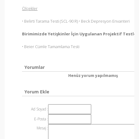
Ölçekler
• Belirti Tarama Testi (SCL-90 R) • Beck Depresyon Envanteri
Birimimizde Yetişkinler İçin Uygulanan Projektif Testler
• Beier Cümle Tamamlama Testi
Yorumlar
Henüz yorum yapılmamış
Yorum Ekle
Ad Soyad :
E-Posta :
Mesaj :